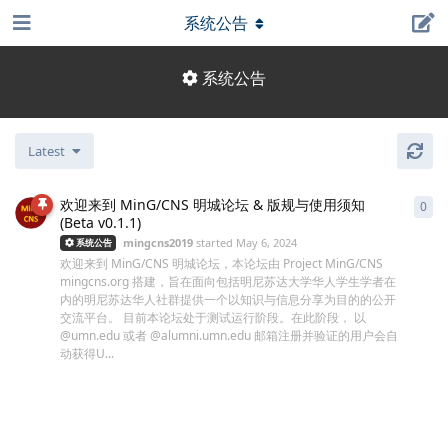
系统公告
系统公告
Latest
欢迎来到 MinG/CNS 明城论坛 & 版规与使用须知
0
0
re
(Beta v0.1.1)
mingcns2019
started
May 6, 2024
系统公告
欢迎来到 MinG/CNS 明城论坛，本论坛由 Project MinG/CNS
mingcns.org 搭建，旨在面向包括明尼苏达大学华人学生学者在
内的明尼苏达华人社群提供一个以知识与信息分享为目的的公开
交流平台。 目前本论坛处于测试运行阶段。在此阶段， 以
@umn.edu 或者 @alumni.umn.edu 邮箱注册并验证的用户会自
动获得U...